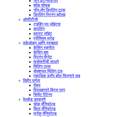
जार इंटेन्सिफायर
शॉक शोषक
नॉन-मॅग ड्रिलिंग टूल्स
ड्रिलिंग स्ट्रिंग व्हॉल्व्ह
ओसीटीजी
ट्यूबिंग पप जॉइंट्स
कपलिंग
ब्लास्ट जॉइंट
प्रीमियम थ्रेड
वर्कओव्हर आणि स्वच्छता
केसिंग स्क्रॅपर
केसिंग बुश
स्ट्रिंग मॅग्नेट
मासेमारीची साधने
मिलिंग टूल्स
सेक्शनल मिलिंग टूल
एकाधिक ड्रॉप बॉल फिरणारे सब
विहीर पूर्णता
पॅकर
विरघळणारे ब्रिज प्लग
सिमेंट रिटेनर
वेलहेड उपकरणे
चोक मॅनिफोल्ड
किल मॅनिफोल्ड
फ्रॅक मॅनिफोल्ड