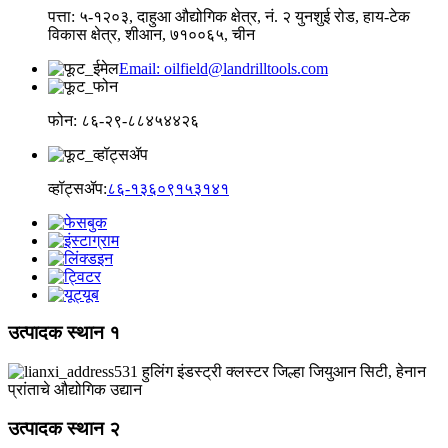
पत्ता: ५-१२०३, दाहुआ औद्योगिक क्षेत्र, नं. २ युनशुई रोड, हाय-टेक
विकास क्षेत्र, शीआन, ७१००६५, चीन
Email: oilfield@landrilltools.com
फोन: ८६-२९-८८४५४४२६
व्हॉट्सॲप:
८६-१३६०९१५३१४१
उत्पादक स्थान १
531 हुलिंग इंडस्ट्री क्लस्टर जिल्हा जियुआन सिटी, हेनान
प्रांताचे औद्योगिक उद्यान
उत्पादक स्थान २