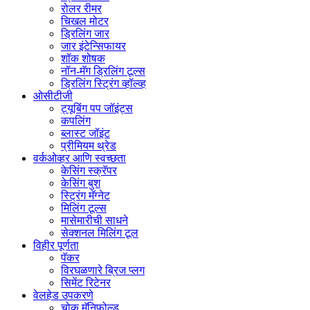
रोलर रीमर
चिखल मोटर
ड्रिलिंग जार
जार इंटेन्सिफायर
शॉक शोषक
नॉन-मॅग ड्रिलिंग टूल्स
ड्रिलिंग स्ट्रिंग व्हॉल्व्ह
ओसीटीजी
ट्यूबिंग पप जॉइंट्स
कपलिंग
ब्लास्ट जॉइंट
प्रीमियम थ्रेड
वर्कओव्हर आणि स्वच्छता
केसिंग स्क्रॅपर
केसिंग बुश
स्ट्रिंग मॅग्नेट
मिलिंग टूल्स
मासेमारीची साधने
सेक्शनल मिलिंग टूल
विहीर पूर्णता
पॅकर
विरघळणारे ब्रिज प्लग
सिमेंट रिटेनर
वेलहेड उपकरणे
चोक मॅनिफोल्ड