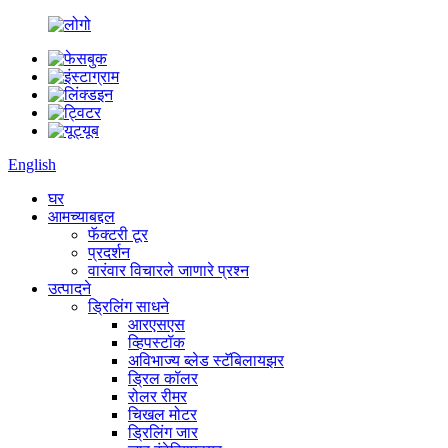
English
घर
आमच्याबद्दल
फॅक्टरी टूर
प्रदर्शन
वारंवार विचारले जाणारे प्रश्न
उत्पादने
ड्रिलिंग साधने
आरएसएस
व्हिपस्टॉक
अविभाज्य ब्लेड स्टॅबिलायझर
ड्रिल कॉलर
रोलर रीमर
चिखल मोटर
ड्रिलिंग जार