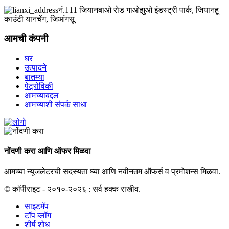
नं.111 जियानबाओ रोड गाओझुओ इंडस्ट्री पार्क, जियानहू
काउंटी यानचेंग, जिआंगसू
आमची कंपनी
घर
उत्पादने
बातम्या
पेट्रोविकी
आमच्याबद्दल
आमच्याशी संपर्क साधा
नोंदणी करा आणि ऑफर मिळवा
आमच्या न्यूजलेटरची सदस्यता घ्या आणि नवीनतम ऑफर्स व प्रमोशन्स मिळवा.
© कॉपीराइट - २०१०-२०२६ : सर्व हक्क राखीव.
साइटमॅप
टॉप ब्लॉग
शीर्ष शोध