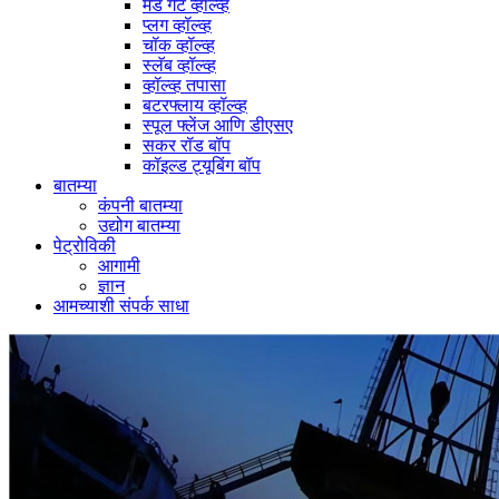
मड गेट व्हॉल्व्ह
प्लग व्हॉल्व्ह
चॉक व्हॉल्व्ह
स्लॅब व्हॉल्व्ह
व्हॉल्व्ह तपासा
बटरफ्लाय व्हॉल्व्ह
स्पूल फ्लेंज आणि डीएसए
सकर रॉड बॉप
कॉइल्ड ट्यूबिंग बॉप
बातम्या
कंपनी बातम्या
उद्योग बातम्या
पेट्रोविकी
आगामी
ज्ञान
आमच्याशी संपर्क साधा