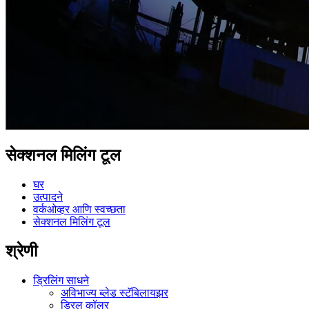
सेक्शनल मिलिंग टूल
घर
उत्पादने
वर्कओव्हर आणि स्वच्छता
सेक्शनल मिलिंग टूल
श्रेणी
ड्रिलिंग साधने
अविभाज्य ब्लेड स्टॅबिलायझर
ड्रिल कॉलर