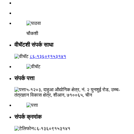
चौकशी
वीचॅटशी संपर्क साधा
८६-१३६०९१५३१४१
संपर्क पत्ता
५-१२०३, दाहुआ औद्योगिक क्षेत्र, नं. २ युनशुई रोड, उच्च-
तंत्रज्ञान विकास क्षेत्र, शीआन, ७१००६५, चीन
संपर्क क्रमांक
८६-१३६०९१५३१४१